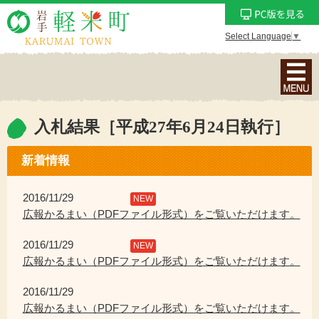
Select Language
▼
ナ
ビ
ゲ
ー
入札結果［平成27年6月24日執行］
シ
ョ
新着情報
ン
メ
2016/11/29
NEW
ニ
広報かるまい（PDFファイル形式）をご覧いただけます。
ュ
2016/11/29
ー
NEW
広報かるまい（PDFファイル形式）をご覧いただけます。
を
表
2016/11/29
示
広報かるまい（PDFファイル形式）をご覧いただけます。