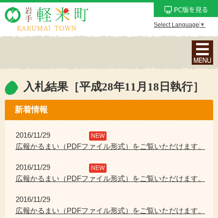
Select Language
▼
ナ
ビ
ゲ
ー
入札結果［平成28年11月18日執行］
シ
ョ
新着情報
ン
メ
2016/11/29
NEW
ニ
広報かるまい（PDFファイル形式）をご覧いただけます。
ュ
2016/11/29
ー
NEW
広報かるまい（PDFファイル形式）をご覧いただけます。
を
表
2016/11/29
示
広報かるまい（PDFファイル形式）をご覧いただけます。