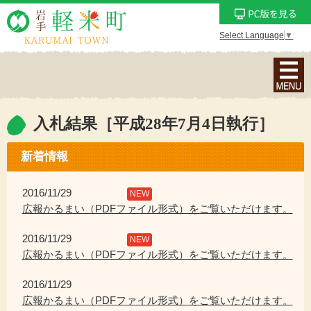
Select Language
▼
ナ
ビ
ゲ
ー
入札結果［平成28年7月4日執行］
シ
ョ
新着情報
ン
メ
2016/11/29
NEW
ニ
広報かるまい（PDFファイル形式）をご覧いただけます。
ュ
2016/11/29
ー
NEW
広報かるまい（PDFファイル形式）をご覧いただけます。
を
表
2016/11/29
示
広報かるまい（PDFファイル形式）をご覧いただけます。