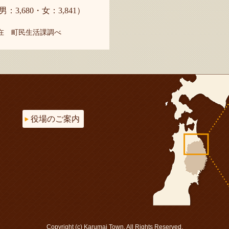
男：3,680・女：3,841）
現在 町民生活課調べ
役場のご案内
Copyright (c) Karumai Town. All Rights Reserved.