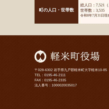
総人口：7,521（
町の人口・世帯数
世帯数：3,535
令和8年7月31日
〒028-6302 岩手県九戸郡軽米町大字軽米10-85
TEL：
0195-46-2111
FAX：0195-46-2335
法人番号：1000020035017