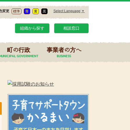
Select Language
▼
色変更
標準
青
黄
黒
組織から探す
相談窓口
町の行政
事業者の方へ