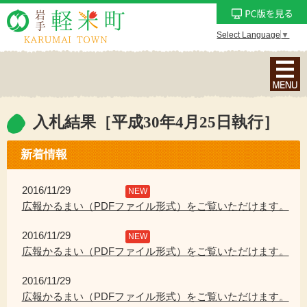
Select Language
▼
ナ
ビ
ゲ
ー
入札結果［平成30年4月25日執行］
シ
ョ
新着情報
ン
メ
2016/11/29
NEW
ニ
広報かるまい（PDFファイル形式）をご覧いただけます。
ュ
2016/11/29
ー
NEW
広報かるまい（PDFファイル形式）をご覧いただけます。
を
表
2016/11/29
示
広報かるまい（PDFファイル形式）をご覧いただけます。