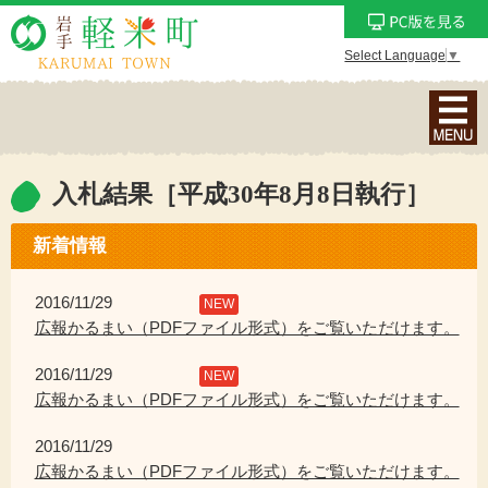
Select Language
▼
ナ
ビ
ゲ
ー
入札結果［平成30年8月8日執行］
シ
ョ
新着情報
ン
メ
2016/11/29
NEW
ニ
広報かるまい（PDFファイル形式）をご覧いただけます。
ュ
2016/11/29
ー
NEW
広報かるまい（PDFファイル形式）をご覧いただけます。
を
表
2016/11/29
示
広報かるまい（PDFファイル形式）をご覧いただけます。