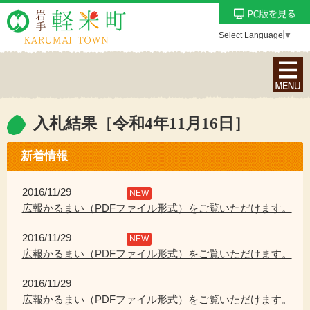
Select Language
▼
ナ
ビ
ゲ
ー
入札結果［令和4年11月16日］
シ
ョ
新着情報
ン
メ
2016/11/29
NEW
ニ
広報かるまい（PDFファイル形式）をご覧いただけます。
ュ
2016/11/29
ー
NEW
広報かるまい（PDFファイル形式）をご覧いただけます。
を
表
2016/11/29
示
広報かるまい（PDFファイル形式）をご覧いただけます。