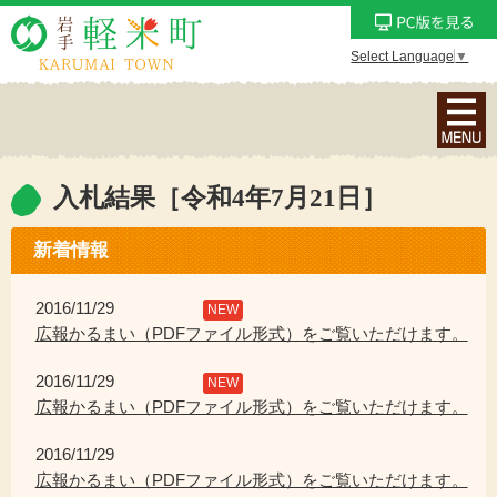
Select Language
▼
ナ
ビ
ゲ
ー
入札結果［令和4年7月21日］
シ
ョ
新着情報
ン
メ
2016/11/29
NEW
ニ
広報かるまい（PDFファイル形式）をご覧いただけます。
ュ
2016/11/29
ー
NEW
広報かるまい（PDFファイル形式）をご覧いただけます。
を
表
2016/11/29
示
広報かるまい（PDFファイル形式）をご覧いただけます。