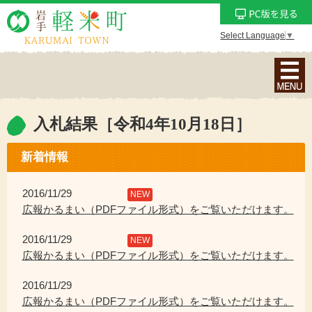
Select Language
▼
ナ
ビ
ゲ
ー
入札結果［令和4年10月18日］
シ
ョ
新着情報
ン
メ
2016/11/29
NEW
ニ
広報かるまい（PDFファイル形式）をご覧いただけます。
ュ
2016/11/29
ー
NEW
広報かるまい（PDFファイル形式）をご覧いただけます。
を
表
2016/11/29
示
広報かるまい（PDFファイル形式）をご覧いただけます。