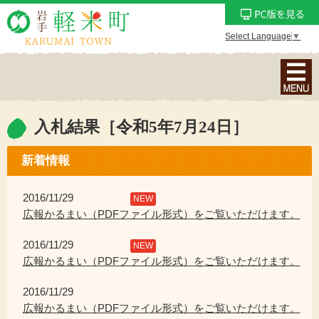
Select Language
▼
ナ
ビ
ゲ
ー
入札結果［令和5年7月24日］
シ
ョ
新着情報
ン
メ
2016/11/29
NEW
ニ
広報かるまい（PDFファイル形式）をご覧いただけます。
ュ
2016/11/29
ー
NEW
広報かるまい（PDFファイル形式）をご覧いただけます。
を
表
2016/11/29
示
広報かるまい（PDFファイル形式）をご覧いただけます。