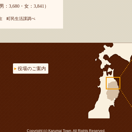
男：3,680・女：3,841）
現在 町民生活課調べ
役場のご案内
Copyright (c) Karumai Town. All Rights Reserved.