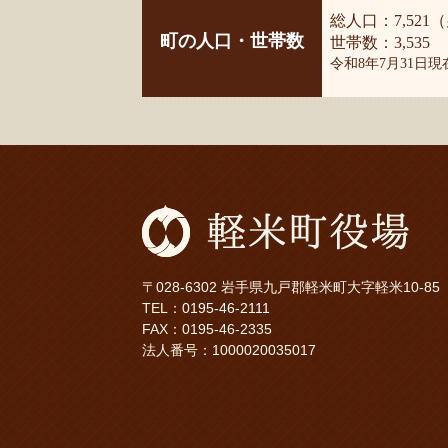
総人口：7,521（
町の人口・世帯数
世帯数：3,535
令和8年7月31日
〒028-6302 岩手県九戸郡軽米町大字軽米10-85
TEL：
0195-46-2111
FAX：0195-46-2335
法人番号：1000020035017