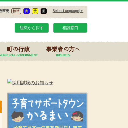
Select Language
▼
色変更
標準
青
黄
黒
組織から探す
相談窓口
町の行政
事業者の方へ