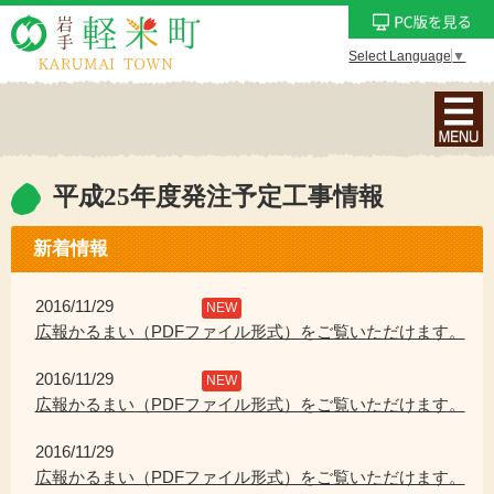
Select Language
▼
ナ
ビ
ゲ
ー
平成25年度発注予定工事情報
シ
ョ
新着情報
ン
メ
2016/11/29
NEW
ニ
広報かるまい（PDFファイル形式）をご覧いただけます。
ュ
2016/11/29
ー
NEW
広報かるまい（PDFファイル形式）をご覧いただけます。
を
表
2016/11/29
示
広報かるまい（PDFファイル形式）をご覧いただけます。