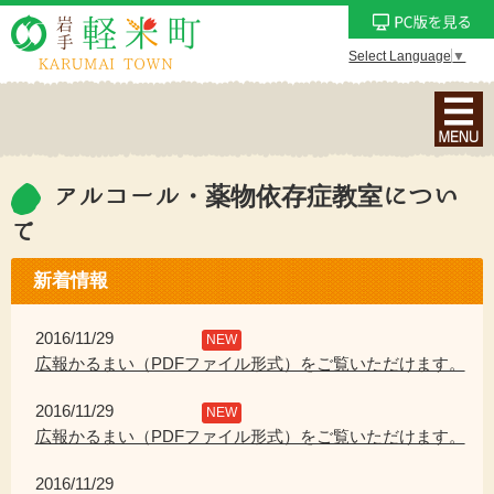
Select Language
▼
ナ
ビ
ゲ
ー
アルコール・薬物依存症教室につい
シ
て
ョ
ン
新着情報
メ
ニ
2016/11/29
NEW
ュ
広報かるまい（PDFファイル形式）をご覧いただけます。
ー
を
2016/11/29
NEW
表
広報かるまい（PDFファイル形式）をご覧いただけます。
示
2016/11/29