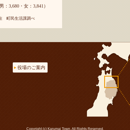
男：3,680・女：3,841）
現在 町民生活課調べ
役場のご案内
Copyright (c) Karumai Town. All Rights Reserved.