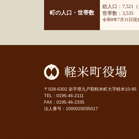
総人口：7,521（
町の人口・世帯数
世帯数：3,535
令和8年7月31日
〒028-6302 岩手県九戸郡軽米町大字軽米10-85
TEL：
0195-46-2111
FAX：0195-46-2335
法人番号：1000020035017