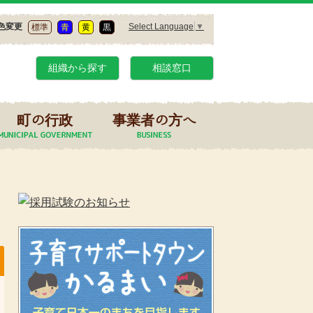
Select Language
▼
色変更
標準
青
黄
黒
組織から探す
相談窓口
町の行政
事業者の方へ