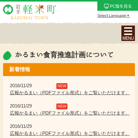
Select Language
▼
ナ
ビ
ゲ
ー
かるまい食育推進計画について
シ
ョ
新着情報
ン
メ
2016/11/29
NEW
ニ
広報かるまい（PDFファイル形式）をご覧いただけます。
ュ
2016/11/29
ー
NEW
広報かるまい（PDFファイル形式）をご覧いただけます。
を
表
2016/11/29
示
広報かるまい（PDFファイル形式）をご覧いただけます。