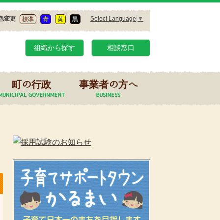
Select Language
▼
色変更
標準
青
黄
黒
組織から探す
相談窓口
町の行政
事業者の方へ