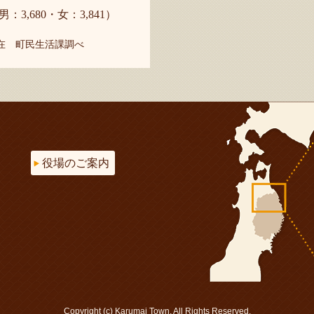
男：3,680・女：3,841）
現在 町民生活課調べ
役場のご案内
Copyright (c) Karumai Town. All Rights Reserved.