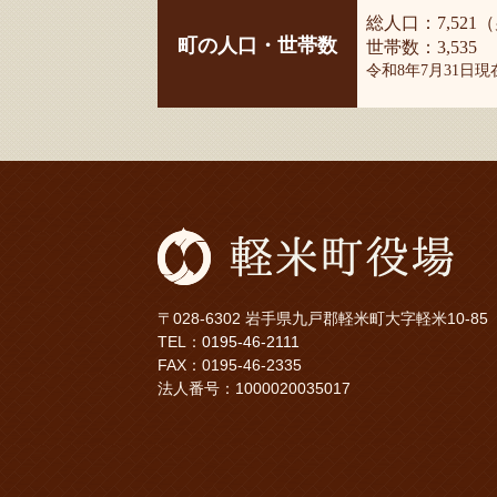
総人口：7,521（
町の人口・世帯数
世帯数：3,535
令和8年7月31日
〒028-6302 岩手県九戸郡軽米町大字軽米10-85
TEL：
0195-46-2111
FAX：0195-46-2335
法人番号：1000020035017