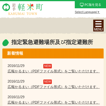
Select Language
▼
ナ
ビ
ゲ
ー
指定緊急避難場所及び指定避難所
シ
ョ
新着情報
ン
メ
2016/11/29
NEW
ニ
広報かるまい（PDFファイル形式）をご覧いただけます。
ュ
2016/11/29
ー
NEW
広報かるまい（PDFファイル形式）をご覧いただけます。
を
表
2016/11/29
示
広報かるまい（PDFファイル形式）をご覧いただけます。