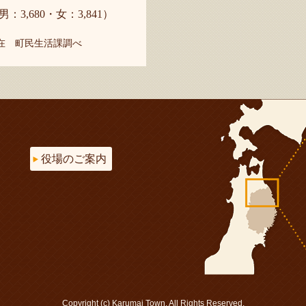
男：3,680・女：3,841）
現在 町民生活課調べ
役場のご案内
Copyright (c) Karumai Town. All Rights Reserved.