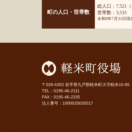
総人口：7,521（
町の人口・世帯数
世帯数：3,535
令和8年7月31日
〒028-6302 岩手県九戸郡軽米町大字軽米10-85
TEL：
0195-46-2111
FAX：0195-46-2335
法人番号：1000020035017