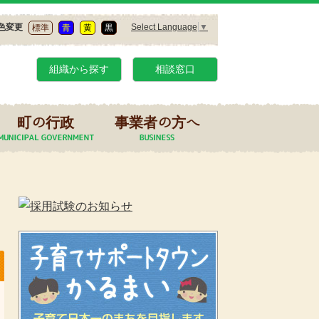
Select Language
▼
色変更
標準
青
黄
黒
組織から探す
相談窓口
町の行政
事業者の方へ