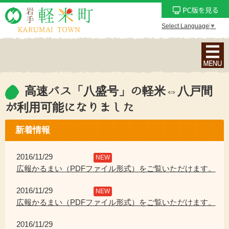
Select Language
▼
ナ
ビ
ゲ
ー
高速バス「八盛号」の軽米⇔八戸間
シ
が利用可能になりました
ョ
ン
新着情報
メ
ニ
2016/11/29
NEW
ュ
広報かるまい（PDFファイル形式）をご覧いただけます。
ー
を
2016/11/29
NEW
表
広報かるまい（PDFファイル形式）をご覧いただけます。
示
2016/11/29