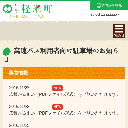
Select Language
▼
ナ
ビ
ゲ
ー
高速バス利用者向け駐車場のお知ら
シ
せ
ョ
ン
新着情報
メ
ニ
2016/11/29
NEW
ュ
広報かるまい（PDFファイル形式）をご覧いただけます。
ー
を
2016/11/29
NEW
表
広報かるまい（PDFファイル形式）をご覧いただけます。
示
2016/11/29