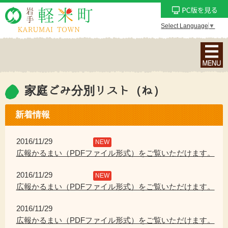
Select Language
▼
ナ
ビ
ゲ
ー
家庭ごみ分別リスト（ね）
シ
ョ
新着情報
ン
メ
2016/11/29
NEW
ニ
広報かるまい（PDFファイル形式）をご覧いただけます。
ュ
2016/11/29
ー
NEW
広報かるまい（PDFファイル形式）をご覧いただけます。
を
表
2016/11/29
示
広報かるまい（PDFファイル形式）をご覧いただけます。