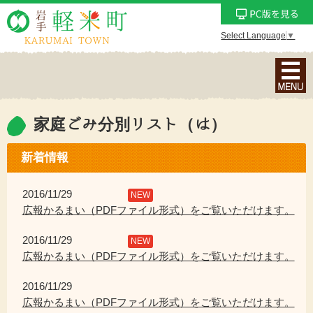
Select Language
▼
ナ
ビ
ゲ
ー
家庭ごみ分別リスト（は）
シ
ョ
新着情報
ン
メ
2016/11/29
NEW
ニ
広報かるまい（PDFファイル形式）をご覧いただけます。
ュ
2016/11/29
ー
NEW
広報かるまい（PDFファイル形式）をご覧いただけます。
を
表
2016/11/29
示
広報かるまい（PDFファイル形式）をご覧いただけます。