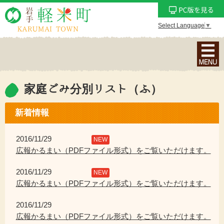
Select Language
▼
ナ
ビ
ゲ
ー
家庭ごみ分別リスト（ふ）
シ
ョ
新着情報
ン
メ
2016/11/29
NEW
ニ
広報かるまい（PDFファイル形式）をご覧いただけます。
ュ
2016/11/29
ー
NEW
広報かるまい（PDFファイル形式）をご覧いただけます。
を
表
2016/11/29
示
広報かるまい（PDFファイル形式）をご覧いただけます。