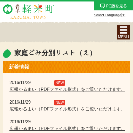
Select Language
▼
ナ
ビ
ゲ
ー
家庭ごみ分別リスト（え）
シ
ョ
新着情報
ン
メ
2016/11/29
NEW
ニ
広報かるまい（PDFファイル形式）をご覧いただけます。
ュ
2016/11/29
ー
NEW
広報かるまい（PDFファイル形式）をご覧いただけます。
を
表
2016/11/29
示
広報かるまい（PDFファイル形式）をご覧いただけます。