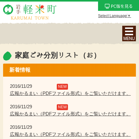
Select Language
▼
ナ
ビ
ゲ
ー
家庭ごみ分別リスト（お）
シ
ョ
新着情報
ン
メ
2016/11/29
NEW
ニ
広報かるまい（PDFファイル形式）をご覧いただけます。
ュ
2016/11/29
ー
NEW
広報かるまい（PDFファイル形式）をご覧いただけます。
を
表
2016/11/29
示
広報かるまい（PDFファイル形式）をご覧いただけます。