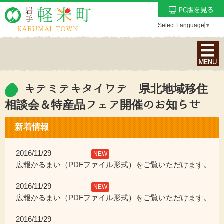
Select Language
▼
ナ
ビ
ゲ
ー
キテミテキタイワテ 県北地域移住
シ
相談会＆特産品フェア開催のお知らせ
ョ
ン
新着情報
メ
ニ
2016/11/29
NEW
ュ
広報かるまい（PDFファイル形式）をご覧いただけます。
ー
を
2016/11/29
NEW
表
広報かるまい（PDFファイル形式）をご覧いただけます。
示
2016/11/29