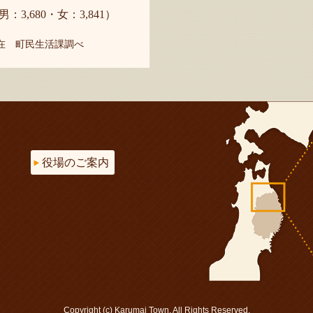
男：3,680・女：3,841）
現在 町民生活課調べ
役場のご案内
Copyright (c) Karumai Town. All Rights Reserved.