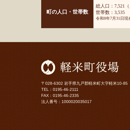
総人口：7,521（
町の人口・世帯数
世帯数：3,535
令和8年7月31日
〒028-6302 岩手県九戸郡軽米町大字軽米10-85
TEL：
0195-46-2111
FAX：0195-46-2335
法人番号：1000020035017