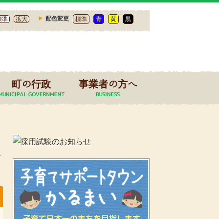
配色変更
標準
拡大
標準
青
黄
黒
町の行政
事業者の方へ
n