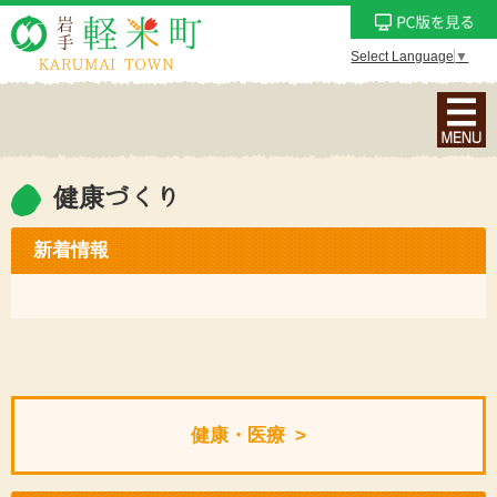
Select Language
▼
ナ
ビ
ゲ
ー
健康づくり
シ
ョ
新着情報
ン
メ
ニ
ュ
ー
を
健康・医療
表
示