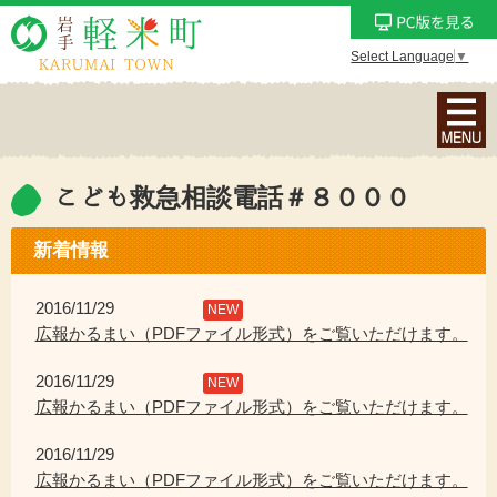
Select Language
▼
ナ
ビ
ゲ
ー
こども救急相談電話＃８０００
シ
ョ
新着情報
ン
メ
2016/11/29
NEW
ニ
広報かるまい（PDFファイル形式）をご覧いただけます。
ュ
2016/11/29
ー
NEW
広報かるまい（PDFファイル形式）をご覧いただけます。
を
表
2016/11/29
示
広報かるまい（PDFファイル形式）をご覧いただけます。