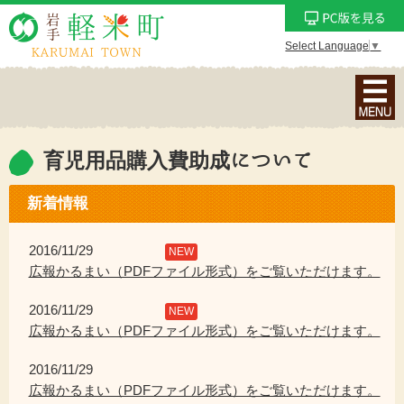
Select Language
▼
ナ
ビ
ゲ
ー
育児用品購入費助成について
シ
ョ
新着情報
ン
メ
2016/11/29
NEW
ニ
広報かるまい（PDFファイル形式）をご覧いただけます。
ュ
2016/11/29
ー
NEW
広報かるまい（PDFファイル形式）をご覧いただけます。
を
表
2016/11/29
示
広報かるまい（PDFファイル形式）をご覧いただけます。