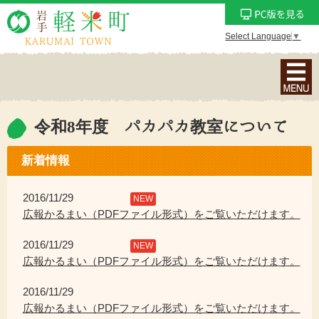
Select Language
▼
ナ
ビ
ゲ
ー
令和8年度 パカパカ教室について
シ
ョ
新着情報
ン
メ
2016/11/29
NEW
ニ
広報かるまい（PDFファイル形式）をご覧いただけます。
ュ
2016/11/29
ー
NEW
広報かるまい（PDFファイル形式）をご覧いただけます。
を
表
2016/11/29
示
広報かるまい（PDFファイル形式）をご覧いただけます。