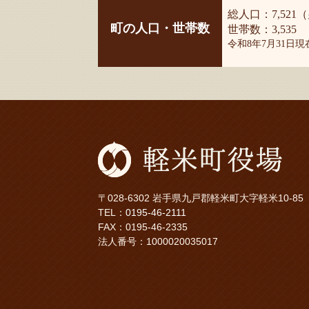
総人口：7,521（
町の人口・世帯数
世帯数：3,535
令和8年7月31日
〒028-6302 岩手県九戸郡軽米町大字軽米10-85
TEL：
0195-46-2111
FAX：0195-46-2335
法人番号：1000020035017