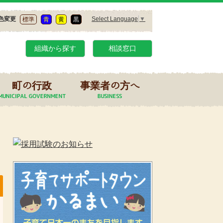
Select Language
▼
色変更
標準
青
黄
黒
組織から探す
相談窓口
町の行政
事業者の方へ