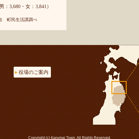
男：3,680・女：3,841）
現在 町民生活課調べ
役場のご案内
Copyright (c) Karumai Town. All Rights Reserved.