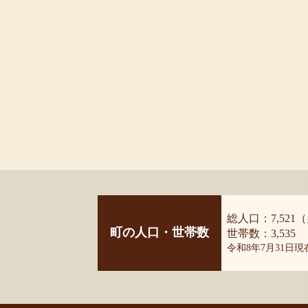
総人口：7,521（
町の人口・世帯数
世帯数：3,535
令和8年7月31日