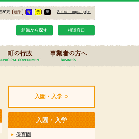
Select Language
▼
色変更
標準
青
黄
黒
組織から探す
相談窓口
町の行政
事業者の方へ
入園・入学
入園・入学
保育園