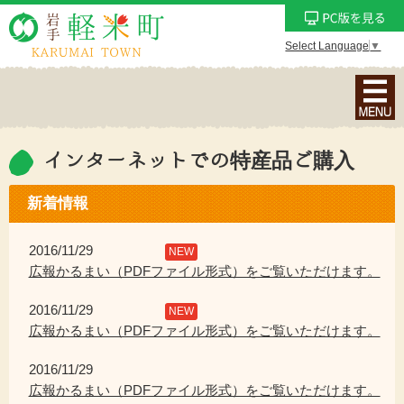
Select Language
▼
ナ
ビ
ゲ
ー
インターネットでの特産品ご購入
シ
ョ
新着情報
ン
メ
2016/11/29
NEW
ニ
広報かるまい（PDFファイル形式）をご覧いただけます。
ュ
2016/11/29
ー
NEW
広報かるまい（PDFファイル形式）をご覧いただけます。
を
表
2016/11/29
示
広報かるまい（PDFファイル形式）をご覧いただけます。