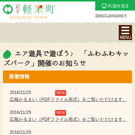
Select Language
▼
ナ
ビ
ゲ
ー
エア遊具で遊ぼう♪ 「ふわふわキッ
シ
ズパーク」開催のお知らせ
ョ
ン
新着情報
メ
ニ
2016/11/29
NEW
ュ
広報かるまい（PDFファイル形式）をご覧いただけます。
ー
を
2016/11/29
NEW
表
広報かるまい（PDFファイル形式）をご覧いただけます。
示
2016/11/29