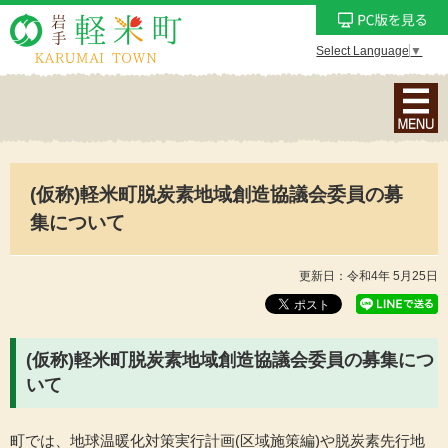
Select Language
▼
ナ
ビ
ゲ
ー
(仮称)軽米町脱炭素地域創造協議会委員の募
シ
ョ
集について
ン
メ
更新日：令和4年 5月25日
ニ
ュ
ー
(仮称)軽米町脱炭素地域創造協議会委員の募集につ
を
いて
表
示
町では、地球温暖化対策実行計画(区域施策編)や脱炭素先行地