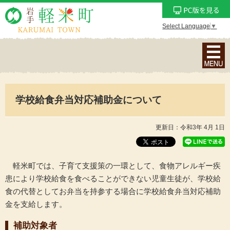
Select Language
▼
ナ
ビ
ゲ
ー
学校給食弁当対応補助金について
シ
ョ
ン
更新日：令和3年 4月 1日
メ
ニ
ュ
軽米町では、子育て支援策の一環として、食物アレルギー疾
ー
患により学校給食を食べることができない児童生徒が、学校給
を
食の代替としてお弁当を持参する場合に学校給食弁当対応補助
表
金を支給します。
示
補助対象者