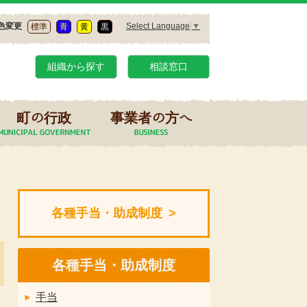
Select Language
▼
色変更
標準
青
黄
黒
組織から探す
相談窓口
町の行政
事業者の方へ
各種手当・助成制度
各種手当・助成制度
手当