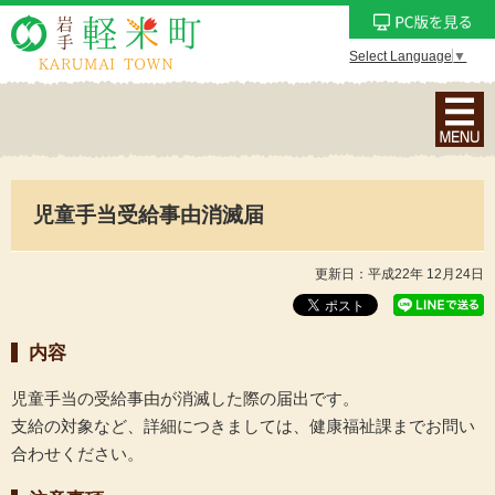
Select Language
▼
ナ
ビ
ゲ
ー
児童手当受給事由消滅届
シ
ョ
ン
更新日：平成22年 12月24日
メ
ニ
内容
ュ
ー
児童手当の受給事由が消滅した際の届出です。
を
支給の対象など、詳細につきましては、健康福祉課までお問い
表
合わせください。
示