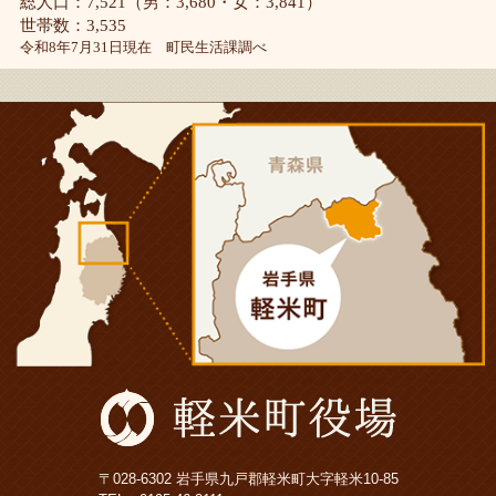
総人口：7,521（男：3,680・女：3,841）
世帯数：3,535
令和8年7月31日現在 町民生活課調べ
〒028-6302 岩手県九戸郡軽米町大字軽米10-85