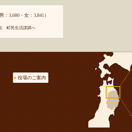
男：3,680・女：3,841）
現在 町民生活課調べ
役場のご案内