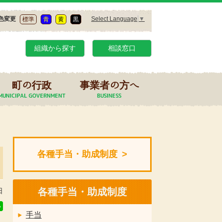
Select Language
▼
色変更
標準
青
黄
黒
組織から探す
相談窓口
町の行政
事業者の方へ
各種手当・助成制度
各種手当・助成制度
日
手当