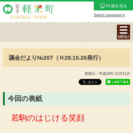
Select Language
▼
ナ
ビ
ゲ
ー
議会だより№207（Ｈ28.10.26発行）
シ
ョ
ン
更新日：平成28年 10月31日
メ
ニ
ュ
今回の表紙
ー
を
若駒のはじける笑顔
表
示