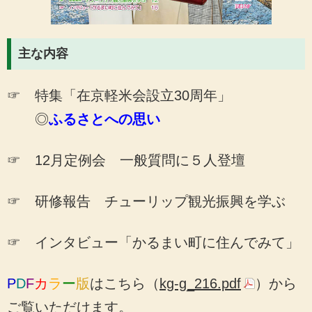
主な内容
☞ 特集「在京軽米会設立30周年」
◎
ふるさとへの思い
☞ 12月定例会 一般質問に５人登壇
☞ 研修報告 チューリップ観光振興を学ぶ
☞ インタビュー「かるまい町に住んでみて」
P
D
F
カ
ラ
ー
版
はこちら（
kg-g_216.pdf
）から
ご覧いただけます。