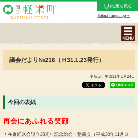
Select Language
▼
ナ
ビ
ゲ
ー
議会だより№216（Ｈ31.1.23発行）
シ
ョ
ン
更新日：平成31年 1月24日
メ
ニ
ュ
今回の表紙
ー
を
再会にあふれる笑顔
表
示
＊在京軽米会設立30周年記念総会・懇親会（平成30年11月３