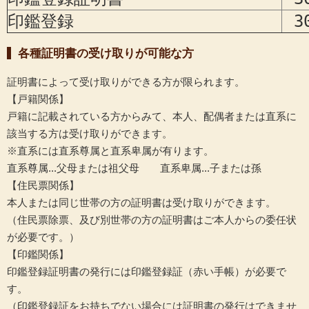
印鑑登録
3
各種証明書の受け取りが可能な方
証明書によって受け取りができる方が限られます。
【戸籍関係】
戸籍に記載されている方からみて、本人、配偶者または直系に
該当する方は受け取りができます。
※直系には直系尊属と直系卑属が有ります。
直系尊属...父母または祖父母 直系卑属...子または孫
【住民票関係】
本人または同じ世帯の方の証明書は受け取りができます。
（住民票除票、及び別世帯の方の証明書はご本人からの委任状
が必要です。）
【印鑑関係】
印鑑登録証明書の発行には印鑑登録証（赤い手帳）が必要で
す。
（印鑑登録証をお持ちでない場合には証明書の発行はできませ