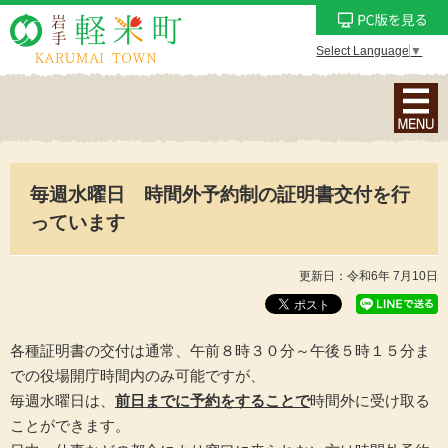
Select Language
▼
ナ
ビ
ゲ
ー
毎週水曜日 時間外予約制の証明書交付を行
シ
ョ
っています
ン
メ
更新日：令和6年 7月10日
ニ
ュ
ー
各種証明書の交付は通常、午前８時３０分～午後５時１５分ま
を
での役場開庁時間内のみ可能ですが、
表
毎週水曜日は、
前日まで
に予約をすることで
時間外に受け取る
示
ことができます。