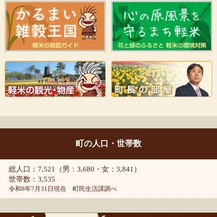
町の人口・世帯数
総人口：7,521（男：3,680・女：3,841）
世帯数：3,535
令和8年7月31日現在 町民生活課調べ