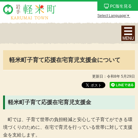
Select Language
▼
ナ
ビ
ゲ
ー
軽米町子育て応援在宅育児支援金について
シ
ョ
ン
更新日：令和8年 5月29日
メ
ニ
ュ
軽米町子育て応援在宅育児支援金
ー
を
町では、子育て世帯の負担軽減と安心して子育てができる環
表
境づくりのために、在宅で育児を行っている世帯に対して支援
示
金を支給します。