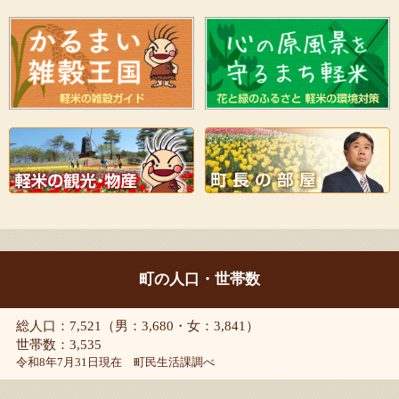
町の人口・世帯数
総人口：7,521（男：3,680・女：3,841）
世帯数：3,535
令和8年7月31日現在 町民生活課調べ