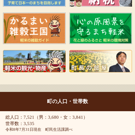
町の人口・世帯数
総人口：7,521（男：3,680・女：3,841）
世帯数：3,535
令和8年7月31日現在 町民生活課調べ