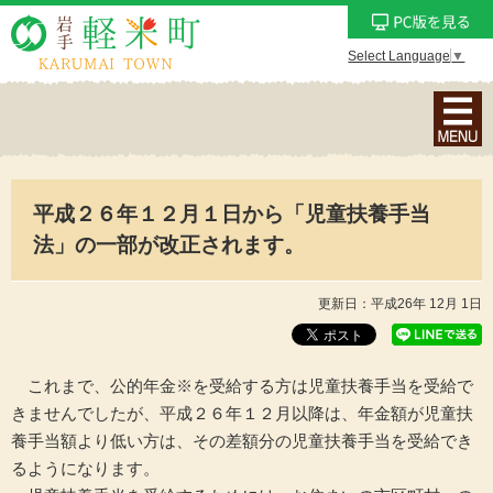
Select Language
▼
ナ
ビ
ゲ
ー
平成２６年１２月１日から「児童扶養手当
シ
ョ
法」の一部が改正されます。
ン
メ
更新日：平成26年 12月 1日
ニ
ュ
ー
これまで、公的年金※を受給する方は児童扶養手当を受給で
を
きませんでしたが、平成２６年１２月以降は、年金額が児童扶
表
養手当額より低い方は、その差額分の児童扶養手当を受給でき
示
るようになります。