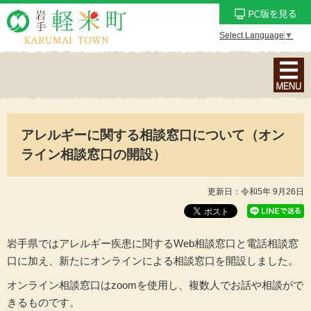
Select Language
▼
ナ
ビ
ゲ
ー
アレルギーに関する相談窓口について（オン
シ
ョ
ライン相談窓口の開設）
ン
メ
更新日：令和5年 9月26日
ニ
ュ
ー
岩手県ではアレルギー疾患に関する
Web相談窓口と
電話相談窓
を
口に加え、新たにオンラインによる相談窓口を開設しました。
表
オンライン相談窓口は
zoomを使用し、
複数人でお話や相談がで
示
きるものです。