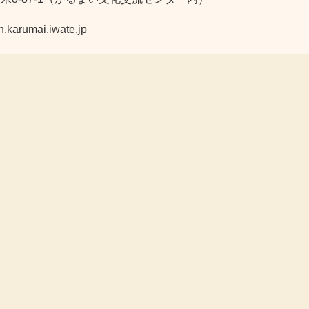
umai.iwate.jp