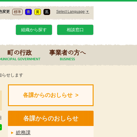
Select Language
▼
色変更
標準
青
黄
黒
組織から探す
相談窓口
町の行政
事業者の方へ
知らせします
各課からのおしらせ
各課からのおしらせ
日
総務課