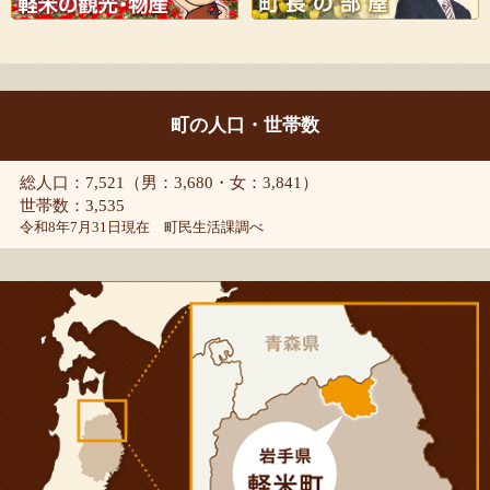
町の人口・世帯数
総人口：7,521（男：3,680・女：3,841）
世帯数：3,535
令和8年7月31日現在 町民生活課調べ