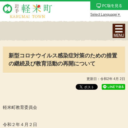
Select Language
▼
ナ
ビ
ゲ
ー
新型コロナウイルス感染症対策のための措置
シ
ョ
の継続及び教育活動の再開について
ン
メ
更新日：令和2年 4月 2日
ニ
ュ
ー
を
軽米町教育委員会
表
示
令和２年４月２日