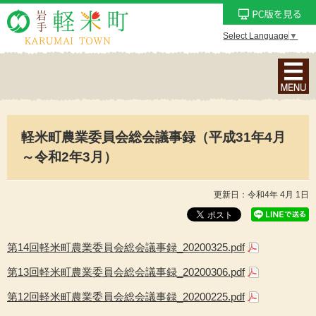
Select Language
▼
ナ
ビ
ゲ
ー
軽米町農業委員会総会議事録（平成31年4月
シ
ョ
～令和2年3月）
ン
メ
更新日：令和4年 4月 1日
ニ
ュ
ー
第14回軽米町農業委員会総会議事録_20200325.pdf
を
第13回軽米町農業委員会総会議事録_20200306.pdf
表
示
第12回軽米町農業委員会総会議事録_20200225.pdf