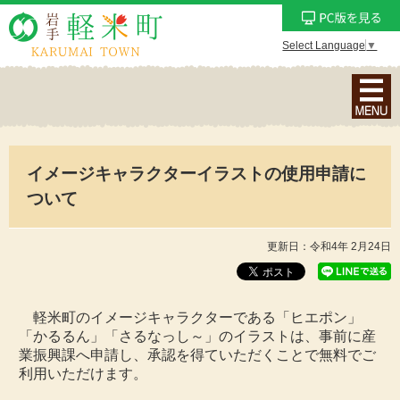
Select Language
▼
ナ
ビ
ゲ
ー
イメージキャラクターイラストの使用申請に
シ
ョ
ついて
ン
メ
更新日：令和4年 2月24日
ニ
ュ
ー
軽米町のイメージキャラクターである「ヒエポン」
を
「かるるん」「さるなっし～」のイラストは、事前に産
表
業振興課へ申請し、承認を得ていただくことで無料でご
利用いただけます。
示